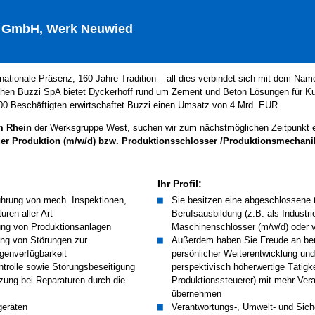
ff GmbH, Werk Neuwied
rnationale Präsenz, 160 Jahre Tradition – all dies verbindet sich mit dem Nam
chen Buzzi SpA bietet Dyckerhoff rund um Zement und Beton Lösungen für Ku
000 Beschäftigten erwirtschaftet Buzzi einen Umsatz von 4 Mrd. EUR.
m Rhein
der Werksgruppe West, suchen wir zum nächstmöglichen Zeitpunkt 
der Produktion (m/w/d) bzw. Produktionsschlosser /Produktionsmechani
Ihr Profil:
ührung von mech. Inspektionen,
Sie besitzen eine abgeschlossene 
ren aller Art
Berufsausbildung (z.B. als Industr
ng von Produktionsanlagen
Maschinenschlosser (m/w/d) oder v
ng von Störungen zur
Außerdem haben Sie Freude an ber
agenverfügbarkeit
persönlicher Weiterentwicklung und
ntrolle sowie Störungsbeseitigung
perspektivisch höherwertige Tätigke
tzung bei Reparaturen durch die
Produktionssteuerer) mit mehr Ver
übernehmen
geräten
Verantwortungs-, Umwelt- und Sich