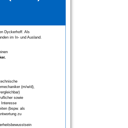
en Dyckerhoff. Als
nden im In- und Ausland.
einen
ker.
technische
iemechaniker (m/w/d),
ergleichbar)
uflicher sowie
 Interesse
iten (bspw. als
antwortung zu
erheitsbewusstsein