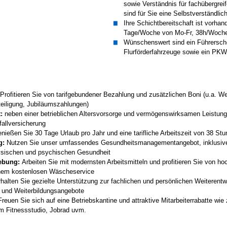
sowie Verständnis für fachübergr
sind für Sie eine Selbstverständlich
Ihre Schichtbereitschaft ist vorhand
Tage/Woche von Mo-Fr, 38h/Woche 
Wünschenswert sind ein Führersche
Flurförderfahrzeuge sowie ein PKW
Profitieren Sie von tarifgebundener Bezahlung und zusätzlichen Boni (u.a. W
teiligung, Jubiläumszahlungen)
:
neben einer betrieblichen Altersvorsorge und vermögenswirksamen Leistunge
allversicherung
nießen Sie 30 Tage Urlaub pro Jahr und eine tarifliche Arbeitszeit von 38 S
g:
Nutzen Sie unser umfassendes Gesundheitsmanagementangebot, inklusiv
hysischen und psychischen Gesundheit
ebung:
Arbeiten Sie mit modernsten Arbeitsmitteln und profitieren Sie von ho
inem kostenlosen Wäscheservice
halten Sie gezielte Unterstützung zur fachlichen und persönlichen Weiterent
- und Weiterbildungsangebote
reuen Sie sich auf eine Betriebskantine und attraktive Mitarbeiterrabatte wie
m Fitnessstudio, Jobrad uvm.