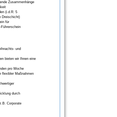
eifende Zusammenhänge
keit
en (i.d.R. 5
Dreischicht)
in für
-Führerschein
eihnachts- und
n bieten wir Ihnen eine
tunden pro Woche
e flexibler Maßnahmen
chwertiger
wicklung durch
 z.B. Corporate