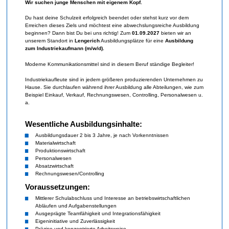
Wir suchen junge Menschen mit eigenem Kopf.
Du hast deine Schulzeit erfolgreich beendet oder stehst kurz vor dem
Erreichen dieses Ziels und möchtest eine abwechslungsreiche Ausbildung
beginnen? Dann bist Du bei uns richtig! Zum
01.09.2027
bieten wir an
unserem Standort in
Lengerich
Ausbildungsplätze für eine
Ausbildung
zum Industriekaufmann (m/w/d).
Moderne Kommunikationsmittel sind in diesem Beruf ständige Begleiter!
Industriekaufleute sind in jedem größeren produzierenden Unternehmen zu
Hause. Sie durchlaufen während ihrer Ausbildung alle Abteilungen, wie zum
Beispiel Einkauf, Verkauf, Rechnungswesen, Controlling, Personalwesen u.
a.
Wesentliche Ausbildungsinhalte:
Ausbildungsdauer 2 bis 3 Jahre, je nach Vorkenntnissen
Materialwirtschaft
Produktionswirtschaft
Personalwesen
Absatzwirtschaft
Rechnungswesen/Controlling
Voraussetzungen:
Mittlerer Schulabschluss und Interesse an betriebswirtschaftlichen
Abläufen und Aufgabenstellungen
Ausgeprägte Teamfähigkeit und Integrationsfähigkeit
Eigeninitiative und Zuverlässigkeit
Präzise und konzentrierte Arbeitsweise