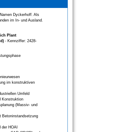
m Namen Dyckerhoff. Als
nden im In- und Ausland.
ich Plant
/d)
- Kennziffer: 2428-
istungsphase
enieurwesen
ung im konstruktiven
dustriellen Umfeld
d Konstruktion
splanung (Massiv- und
t Betoninstandsetzung
nd der HOAI