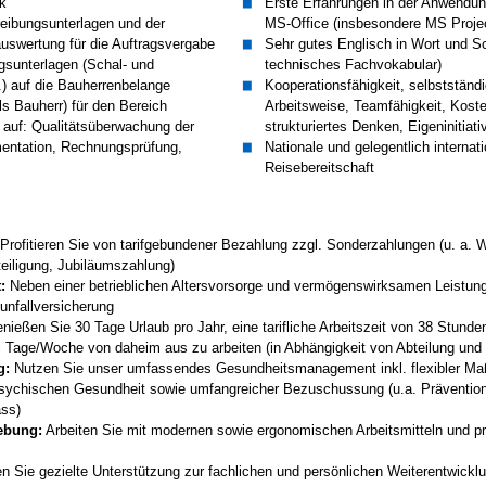
ik
Erste Erfahrungen in der Anwendu
reibungsunterlagen und der
MS-Office (insbesondere MS Projec
uswertung für die Auftragsvergabe
Sehr gutes Englisch in Wort und Sch
gsunterlagen (Schal- und
technisches Fachvokabular)
) auf die Bauherrenbelange
Kooperationsfähigkeit, selbstständig
ls Bauherr) für den Bereich
Arbeitsweise, Teamfähigkeit, Kost
 auf: Qualitätsüberwachung der
strukturiertes Denken, Eigeninitia
entation, Rechnungsprüfung,
Nationale und gelegentlich internat
Reisebereitschaft
Profitieren Sie von tarifgebundener Bezahlung zzgl. Sonderzahlungen (u. a. 
teiligung, Jubiläumszahlung)
:
Neben einer betrieblichen Altersvorsorge und vermögenswirksamen Leistung
nunfallversicherung
nießen Sie 30 Tage Urlaub pro Jahr, eine tarifliche Arbeitszeit von 38 Stund
i Tage/Woche von daheim aus zu arbeiten (in Abhängigkeit von Abteilung und
g:
Nutzen Sie unser umfassendes Gesundheitsmanagement inkl. flexibler M
psychischen Gesundheit sowie umfangreicher Bezuschussung (u.a. Präventio
ss)
ebung:
Arbeiten Sie mit modernen sowie ergonomischen Arbeitsmitteln und pro
n
en Sie gezielte Unterstützung zur fachlichen und persönlichen Weiterentwicklu