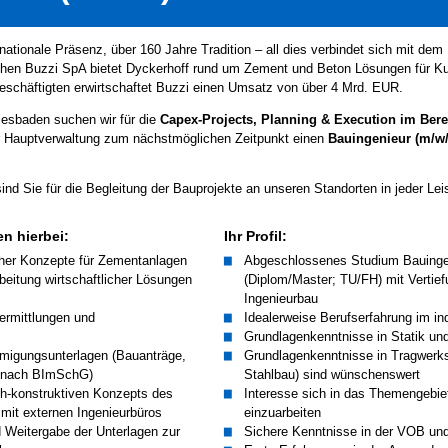
rnationale Präsenz, über 160 Jahre Tradition – all dies verbindet sich mit de
chen Buzzi SpA bietet Dyckerhoff rund um Zement und Beton Lösungen für Ku
Beschäftigten erwirtschaftet Buzzi einen Umsatz von über 4 Mrd. EUR.
iesbaden suchen wir für die
Capex-Projects, Planning & Execution im Bere
r Hauptverwaltung zum nächstmöglichen Zeitpunkt einen
Bauingenieur (m/w
ind Sie für die Begleitung der Bauprojekte an unseren Standorten in jeder Le
n hierbei:
Ihr Profil:
cher Konzepte für Zementanlagen
Abgeschlossenes Studium Bauing
rbeitung wirtschaftlicher Lösungen
(Diplom/Master; TU/FH) mit Vertief
Ingenieurbau
ermittlungen und
Idealerweise Berufserfahrung im in
Grundlagenkenntnisse in Statik un
migungsunterlagen (Bauanträge,
Grundlagenkenntnisse in Tragwerk
 nach BImSchG)
Stahlbau) sind wünschenswert
ch-konstruktiven Konzepts des
Interesse sich in das Themengebie
it externen Ingenieurbüros
einzuarbeiten
Weitergabe der Unterlagen zur
Sichere Kenntnisse in der VOB u