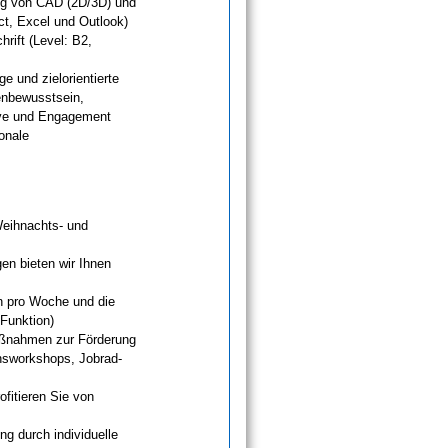
ng von CAD (2D/3D) und
t, Excel und Outlook)
rift (Level: B2,
e und zielorientierte
enbewusstsein,
tive und Engagement
ionale
Weihnachts- und
en bieten wir Ihnen
en pro Woche und die
 Funktion)
aßnahmen zur Förderung
nsworkshops, Jobrad-
fitieren Sie von
ng durch individuelle